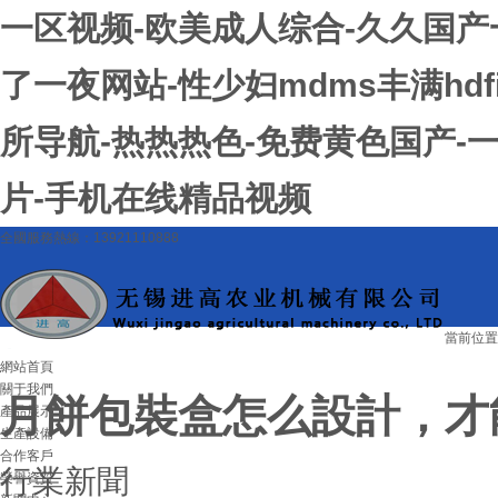
一区视频-欧美成人综合-久久国产
了一夜网站-性少妇mdms丰满hdf
所导航-热热热色-免费黄色国产-
片-手机在线精品视频
全國服務熱線：13921110888
當前位置
網站首頁
關于我們
月餅包裝盒怎么設計，才
產品展示
生產設備
合作客戶
行業新聞
榮譽資質