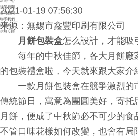
新聞中心
行業新聞
2021-01-19 07:56:30
公司新聞
聯系我們
來源：
無錫市鑫豐印刷有限公司
招賢納士
信息反饋
月餅包裝盒
怎么設計，才能吸
每年的中秋佳節，各大月餅廠家
的包裝禮盒啦，今天就來跟大家介
一款月餅包裝盒在競爭激烈的市
傳統節日，寓意為團圓美好，寄托
月餅，便成了中秋節必不可少的食
不管口味花樣如何改變，也會有局